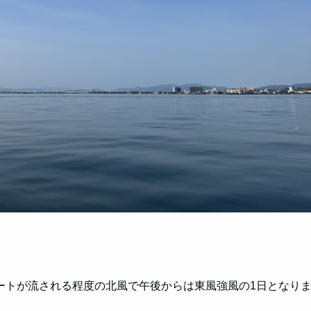
ートが流される程度の北風で午後からは東風強風の1日となり