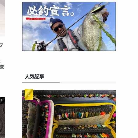
ワ
ま
変
人気記事
話