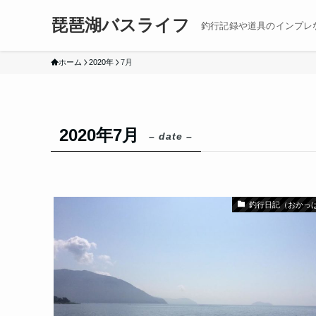
琵琶湖バスライフ
釣行記録や道具のインプレ
ホーム
2020年
7月
2020年7月
– date –
釣行日記（おかっ