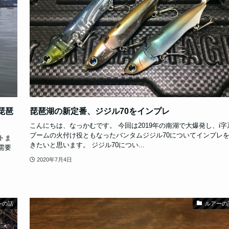
琵琶
琵琶湖の新定番、ジジル70をインプレ
こんにちは、なっかむです。 今回は2019年の南湖で大爆発し、i字
ブームの火付け役ともなったバンタムジジル70についてインプレ
トま
きたいと思います。 ジジル70につい...
需要
2020年7月4日
ンの話
ルアーの