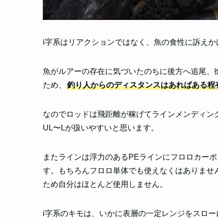
i字系はリアクションではなく、魚の食性に訴え
魚がルアーの存在に気づいたのちに後方へ追尾、
ため、
釣り人からのディスタンスはあればある程
なのでロッドは飛距離が稼げてラインメンディング
UL〜Lが扱いやすいと思います。
またラインは
浮力のあるPEラインにフロロカー
す。もちろんフロロ単体でも使えなくはありませ
ため自分はほとんど使用しません。
i字系のキモは、いかに表層の一定レンジをスロー