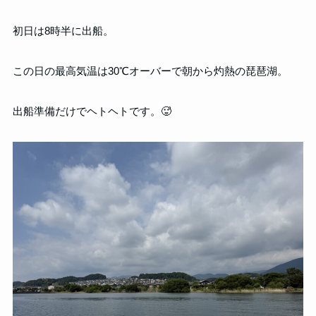
初日は8時半に出船。
この日の最高気温は30℃オーバーで朝から灼熱の琵琶湖。
出船準備だけでヘトヘトです。🥵