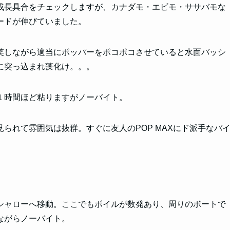
成長具合をチェックしますが、カナダモ・エビモ・ササバモな
ードが伸びていました。
笑しながら適当にポッパーをポコポコさせていると水面バッシ
に突っ込まれ藻化け。。。
１時間ほど粘りますがノーバイト。
られて雰囲気は抜群。すぐに友人のPOP MAXにド派手なバ
シャローへ移動。ここでもボイルが数発あり、周りのボートで
ながらノーバイト。