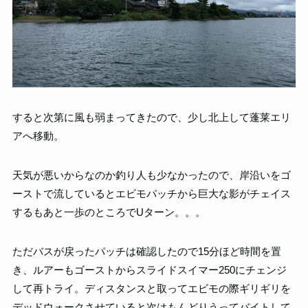
すると次第に風も弱まってきたので、少し北上して蓬莱エリ
アへ移動。
天気が悪いからなのか釣り人も少なかったので、岸沿いをゴ
ーストで流しているとエビモパッチから巨大な影がチェイス
するもあと一歩のところでUターン。。。
ただバスが戻ったパッチは確認したので15分ほど時間を置
き、ルアーもゴーストからスライドスイマー250にチェンジ
して再トライ。ディスタンスと取ってエビモの際ギリギリを
デッドウォークさせていると次はもんどりうってバイトして