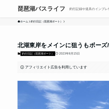
琵琶湖バスライフ
釣行記録や道具のインプレ
ホーム
釣行日記（琵琶湖ボート）
北湖東岸をメインに狙うもボーズ/20
2023年8月15日
釣行日記（琵琶湖ボート）
アフィリエイト広告を利用しています