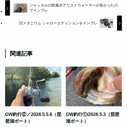
ジャッカルの防風ボアリストウォーマーが良かったの
でインプレ
22メタニウム シャローエディションをインプレ
関連記事
GW釣行②／2026.5.5.6（琵
GW釣行①/2026.5.3（琵琶
琶湖ボート）
湖ボート）