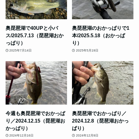
奥琵琶湖で40UPと小バ
奥琵琶湖のおかっぱりで1
ス/2025.7.13（琵琶湖おか
本/2025.5.18（おかっぱ
っぱり）
り）
2025年7月14日
2025年5月19日
今週も奥琵琶湖でおかっぱ
奥琵琶湖でおかっぱり／
り／2024.12.15（琵琶湖お
2024.12.8（琵琶湖おかっ
かっぱり）
ぱり）
2024年12月16日
2024年12月9日