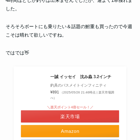
4時間ほどしか釣りは出来ませんでしたが、運よく1本獲れま
した。
そろそろボートにも乗りたい＆話題の鮒重も買ったので今週
こそは晴れて欲しいですね。
ではでは👋
一誠 イッセイ 沈み蟲 3.2インチ
釣具のバスメイトインフィニティ
¥891
（2025/05/26 21:46時点 | 楽天市場調
べ）
＼楽天ポイント4倍セール！／
楽天市場
Amazon