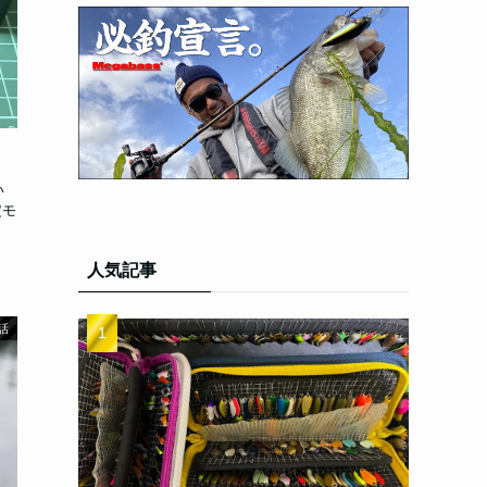
い
定モ
人気記事
話