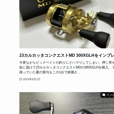
23カルカッタコンクエストMD 300XGLHをインプ
今更ながらビックベイトの釣りにどハマりしてしまい、押し寄
欲に負けて23カルカッタコンクエストMDの300XGLHを購入。
残っていた夏の賞与もこの1台で綺麗さ...
2023年8月1日
リー