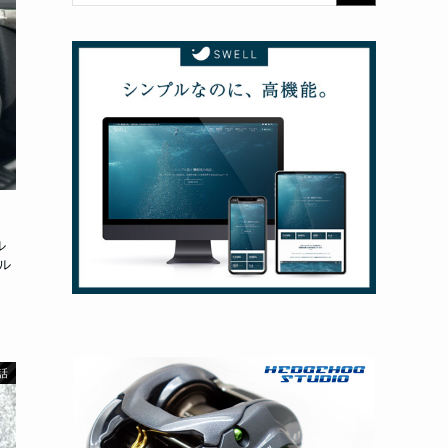
ル
ル
話