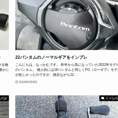
レ
22バンタムのノーマルギアをインプレ
せる物
こんにちは、なっかむです。 昨年から気になっていた2022年モデ
 僅かに
のバンタム。 個人的には18バンタムと同じくPG（ローギア）モデ
が欲しかったのですが、残念ながら22...
2023年5月8日
ルの話
リールの