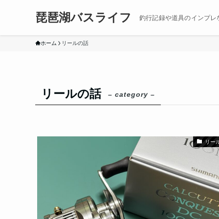
琵琶湖バスライフ
釣行記録や道具のインプレ
ホーム
リールの話
リールの話
– category –
リー