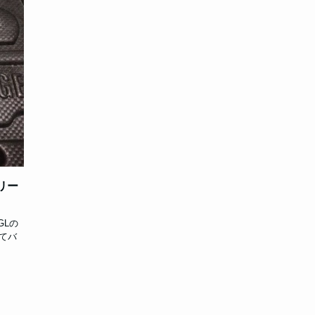
リー
GLの
てバ