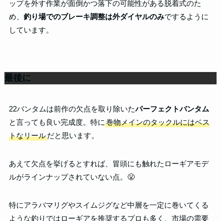
ップを外す作業が面倒かつ落下の可能性がある脱着式のた
め、
釣り場でのブレーキ調整は外ダイヤルのみ
でするように
しています。
最後に
22バンタムは前作の欠点を取り除いた
パーフェクトバンタム
と言っても良い完成度。特に
巻物メインのタックルにはベス
トなリール
だと思います。
あえて欠点を挙げるとすれば、冒頭にも触れたローギアモデ
ルがラインナップされていない点。😤
特にアラバマリグやスイムジグなど中層を一定に巻いてくる
ような釣りではローギアを推奨するプロも多く、市場の需要