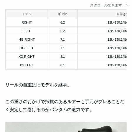
スクロールできます
モデル
ギア比
糸巻き量
RIGHT
6.2
12lb-130,14lb-11
LEFT
6.2
12lb-130,14lb-11
HG RIGHT
7.1
12lb-130,14lb-11
HG LEFT
7.1
12lb-130,14lb-11
XG RIGHT
8.1
12lb-130,14lb-11
XG LEFT
8.1
12lb-130,14lb-11
リールの自重は旧モデルを継承。
この重さのおかげで抵抗のあるルアーも手元がブレることな
く安定して巻けるのがバンタムの魅力です。