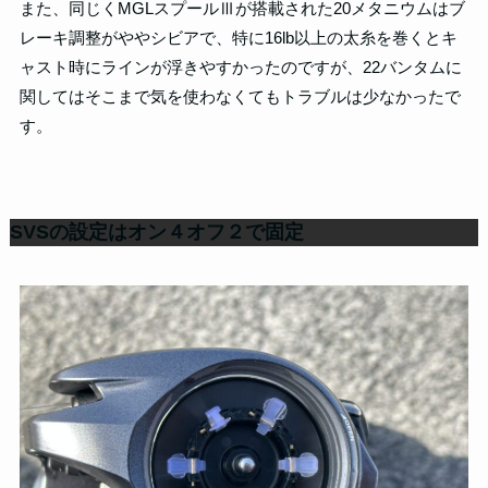
また、同じくMGLスプールⅢが搭載された20メタニウムはブ
レーキ調整がややシビアで、特に16lb以上の太糸を巻くとキ
ャスト時にラインが浮きやすかったのですが、22バンタムに
関してはそこまで気を使わなくてもトラブルは少なかったで
す。
SVSの設定はオン４オフ２で固定