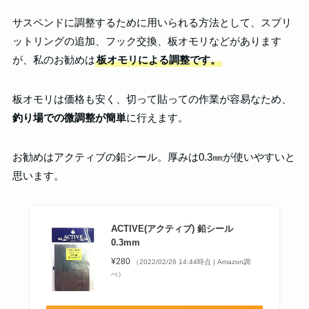
サスペンドに調整するために用いられる方法として、スプリ
ットリングの追加、フック交換、板オモリなどがあります
が、私のお勧めは
板オモリによる調整です。
板オモリは価格も安く、切って貼っての作業が容易なため、
釣り場での微調整が簡単
に行えます。
お勧めはアクティブの鉛シール。厚みは0.3㎜が使いやすいと
思います。
ACTIVE(アクティブ) 鉛シール
0.3mm
¥280
（2022/02/26 14:44時点 | Amazon調
べ）